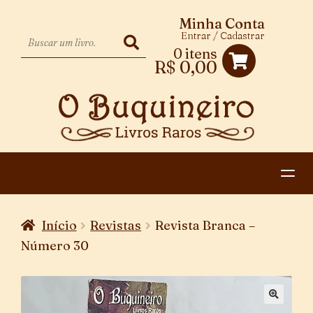
Minha Conta
Entrar / Cadastrar
0 itens
R$
0,00
HOME
Início
Revistas
Revista Branca –
EXPANDIR
CATEGORIAS
Número 30
MENU
PAGAMENTO E ENTREGA
DESCENDENTE
CONTATO