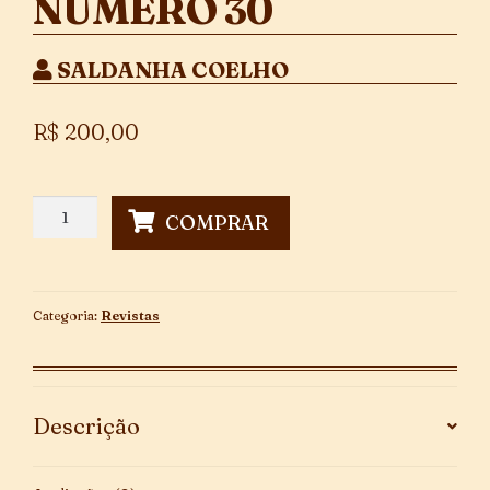
NÚMERO 30
SALDANHA COELHO
R$
200,00
Revista
COMPRAR
Branca
-
Número
30
Categoria:
Revistas
quantidade
Descrição