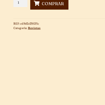
Fradim
COMPRAR
Nº
15
quantidade
REF:
e49d8c85625c
Categoria:
Revistas