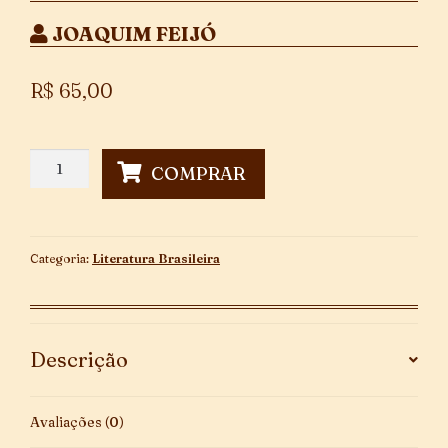
JOAQUIM FEIJÓ
R$
65,00
Páginas
COMPRAR
de
Bom
Humor
quantidade
Categoria:
Literatura Brasileira
Descrição
Avaliações (0)