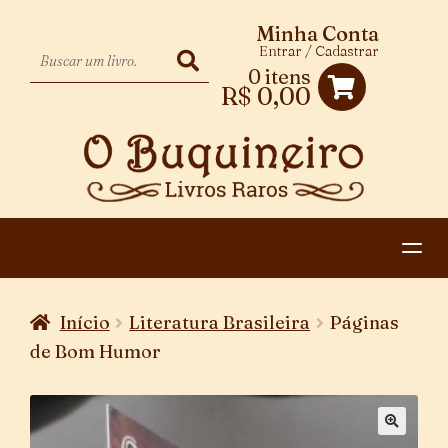
Minha Conta
Entrar / Cadastrar
0 itens
R$
0,00
HOME
Início
Literatura Brasileira
Páginas
EXPANDIR
CATEGORIAS
de Bom Humor
MENU
PAGAMENTO E ENTREGA
DESCENDENTE
CONTATO