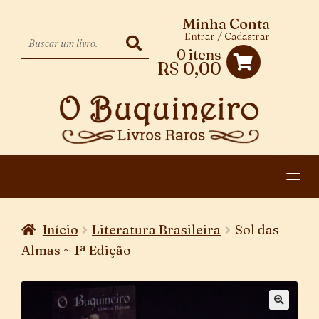
Minha Conta
Entrar / Cadastrar
0 itens
R$
0,00
HOME
Início
Literatura Brasileira
Sol das
EXPANDIR
CATEGORIAS
Almas ~ 1ª Edição
MENU
PAGAMENTO E ENTREGA
DESCENDENTE
CONTATO