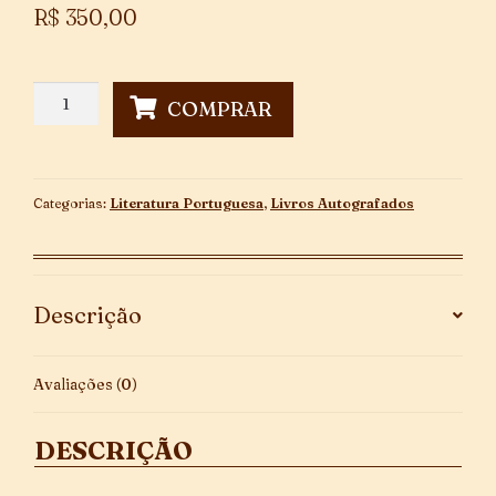
R$
350,00
O
COMPRAR
Selo
da
Roda
-
Categorias:
Literatura Portuguesa
,
Livros Autografados
Autografado
quantidade
Descrição
Avaliações (0)
DESCRIÇÃO