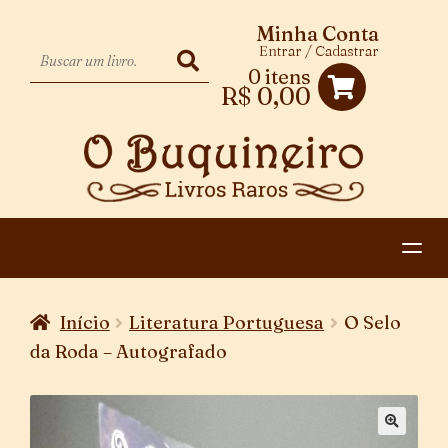
Minha Conta
Entrar / Cadastrar
0 itens
R$
0,00
HOME
Início
Literatura Portuguesa
O Selo
EXPANDIR
CATEGORIAS
da Roda – Autografado
MENU
PAGAMENTO E ENTREGA
DESCENDENTE
CONTATO