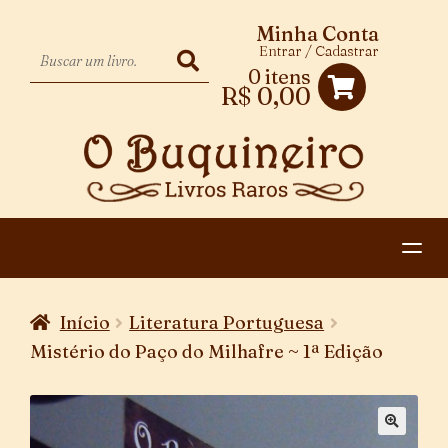
Minha Conta
Entrar / Cadastrar
0 itens
R$
0,00
HOME
Início
Literatura Portuguesa
EXPANDIR
CATEGORIAS
Mistério do Paço do Milhafre ~ 1ª Edição
MENU
PAGAMENTO E ENTREGA
DESCENDENTE
CONTATO