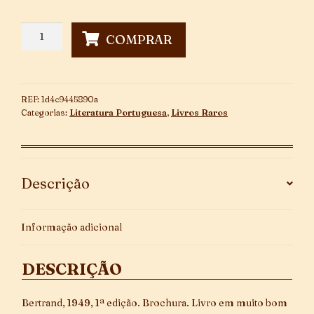
Mistério
COMPRAR
do
Paço
do
Milhafre
REF:
1d4c9445890a
~
Categorias:
Literatura Portuguesa
,
Livros Raros
1ª
Edição
quantidade
Descrição
Informação adicional
DESCRIÇÃO
Bertrand, 1949, 1ª edição. Brochura. Livro em muito bom