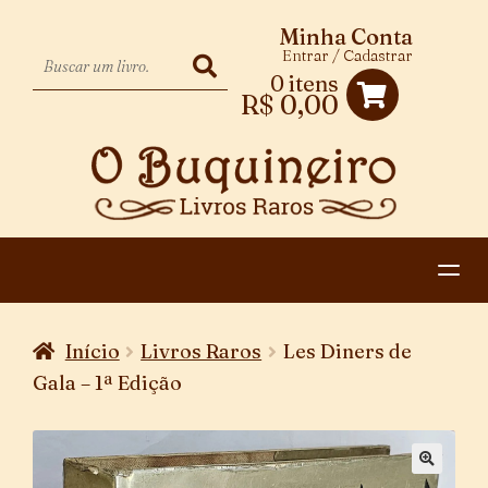
Minha Conta
Entrar / Cadastrar
0 itens
R$
0,00
HOME
Início
Livros Raros
Les Diners de
EXPANDIR
CATEGORIAS
Gala – 1ª Edição
MENU
PAGAMENTO E ENTREGA
DESCENDENTE
CONTATO