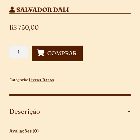
SALVADOR DALI
R$
750,00
Les
COMPRAR
Diners
de
Gala
-
Categoria:
Livros Raros
1ª
Edição
quantidade
Descrição
Avaliações (0)