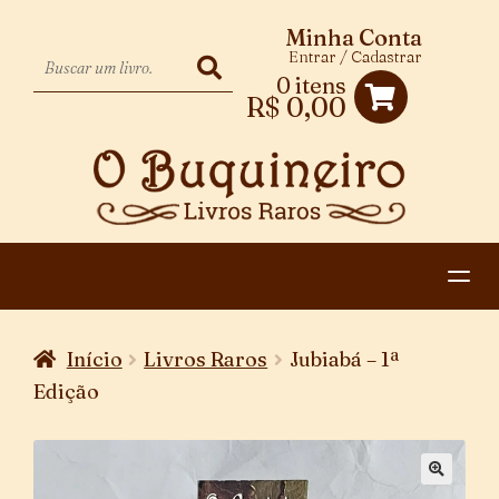
Minha Conta
Entrar / Cadastrar
0 itens
R$
0,00
HOME
Início
Livros Raros
Jubiabá – 1ª
EXPANDIR
CATEGORIAS
Edição
MENU
PAGAMENTO E ENTREGA
DESCENDENTE
CONTATO