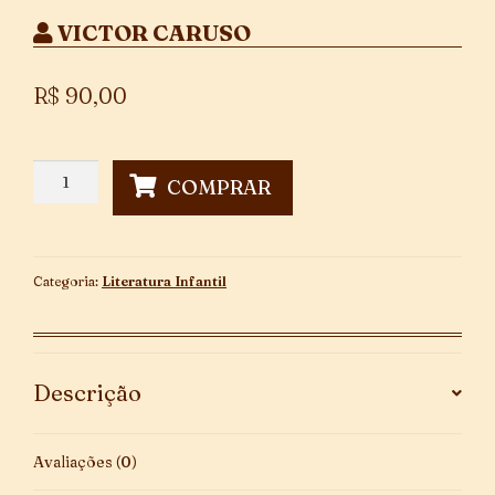
VICTOR CARUSO
R$
90,00
Jorge,
COMPRAR
o
Terror
da
Escola
Categoria:
Literatura Infantil
-
1ª
Edição
quantidade
Descrição
Avaliações (0)