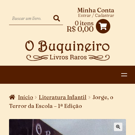
Minha Conta
Entrar / Cadastrar
0 itens
R$
0,00
HOME
Início
Literatura Infantil
Jorge, o
EXPANDIR
CATEGORIAS
Terror da Escola – 1ª Edição
MENU
PAGAMENTO E ENTREGA
DESCENDENTE
CONTATO