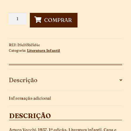
Histórias
COMPRAR
Tio
João
~
A
REF:
26e165b15d4e
Evolução
Categoria:
Literatura Infantil
da
Humanidade
quantidade
Descrição
Informação adicional
DESCRIÇÃO
Arturo Vecchi, 1937, 1ª edição. Literatura infantil. Capa e