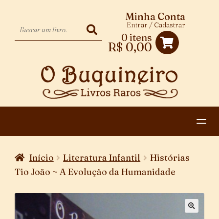
Minha Conta
Entrar / Cadastrar
0 itens
R$
0,00
HOME
Início
Literatura Infantil
Histórias
EXPANDIR
CATEGORIAS
Tio João ~ A Evolução da Humanidade
MENU
PAGAMENTO E ENTREGA
DESCENDENTE
CONTATO