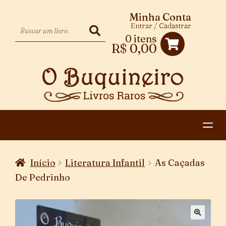
Minha Conta
Entrar / Cadastrar
0 itens
R$
0,00
HOME
Início
Literatura Infantil
As Caçadas
EXPANDIR
CATEGORIAS
De Pedrinho
MENU
PAGAMENTO E ENTREGA
DESCENDENTE
CONTATO