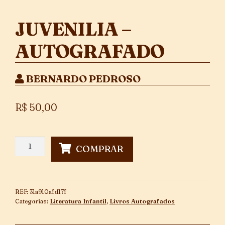
JUVENILIA –
AUTOGRAFADO
BERNARDO PEDROSO
R$
50,00
Juvenilia
COMPRAR
-
Autografado
quantidade
REF:
31a910afd17f
Categorias:
Literatura Infantil
,
Livros Autografados