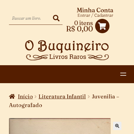
Minha Conta
Entrar / Cadastrar
0 itens
R$
0,00
HOME
Início
Literatura Infantil
Juvenilia –
EXPANDIR
CATEGORIAS
Autografado
MENU
PAGAMENTO E ENTREGA
DESCENDENTE
CONTATO