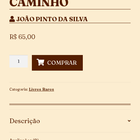
CAMINHO
JOÃO PINTO DA SILVA
R$
65,00
Vultos
COMPRAR
do
Meu
Caminho
quantidade
Categoria:
Livros Raros
Descrição