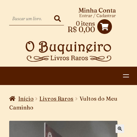
Minha Conta
Entrar / Cadastrar
0 itens
R$
0,00
HOME
Início
Livros Raros
Vultos do Meu
EXPANDIR
CATEGORIAS
Caminho
MENU
PAGAMENTO E ENTREGA
DESCENDENTE
CONTATO