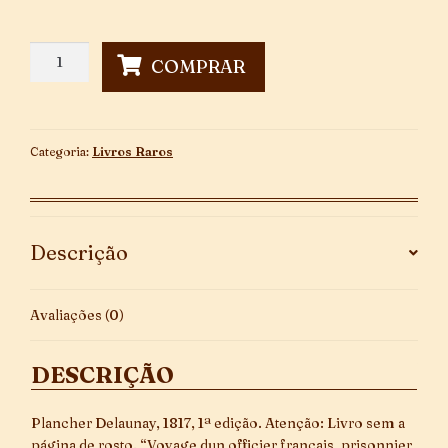
Voyage
COMPRAR
dun
Officier
Français,
Prisonnier
Categoria:
Livros Raros
En
Russie
Montravel
quantidade
Descrição
Avaliações (0)
DESCRIÇÃO
Plancher Delaunay, 1817, 1ª edição. Atenção: Livro sem a
página de rosto. “Voyage dun officier français, prisonnier