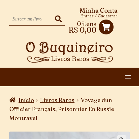
Minha Conta
Entrar / Cadastrar
0 itens
R$
0,00
HOME
Início
Livros Raros
Voyage dun
EXPANDIR
CATEGORIAS
Officier Français, Prisonnier En Russie
MENU
Montravel
PAGAMENTO E ENTREGA
DESCENDENTE
CONTATO