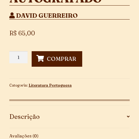
DAVID GUERREIRO
R$
65,00
Vibração
COMPRAR
de
Nervos
-
Autografado
Categoria:
Literatura Portuguesa
quantidade
Descrição
Avaliações (0)