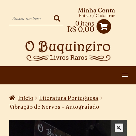
Minha Conta
Entrar / Cadastrar
0 itens
R$
0,00
HOME
Início
Literatura Portuguesa
EXPANDIR
CATEGORIAS
Vibração de Nervos – Autografado
MENU
PAGAMENTO E ENTREGA
DESCENDENTE
CONTATO