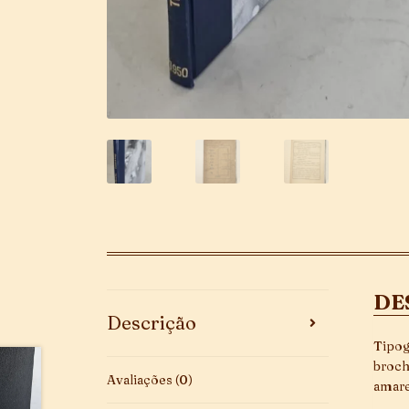
DE
Descrição
Tipog
broch
Avaliações (0)
amare