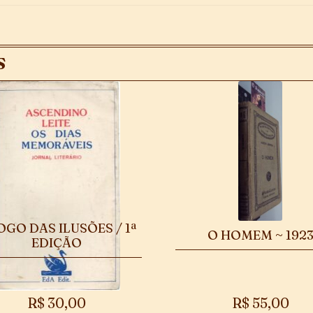
S
OGO DAS ILUSÕES / 1ª
O HOMEM ~ 192
EDIÇÃO
R$
30,00
R$
55,00