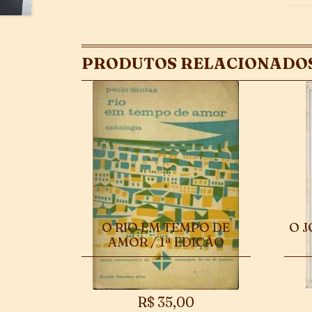
PRODUTOS RELACIONADO
O RIO EM TEMPO DE
O J
AMOR / 1ª EDIÇÃO
R$
35,00