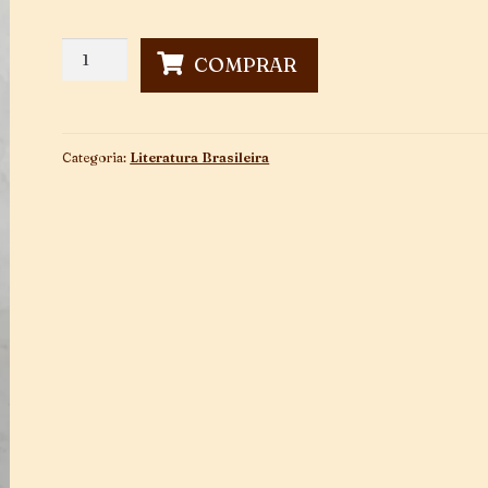
Três
COMPRAR
Contos
Que
Não
São
Categoria:
Literatura Brasileira
De
Réis
quantidade