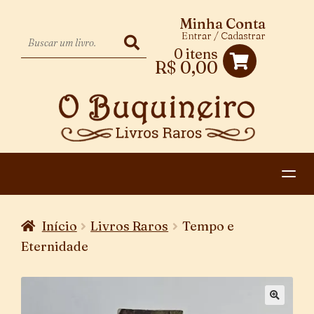
Minha Conta
Entrar / Cadastrar
0 itens
R$
0,00
HOME
Início
Livros Raros
Tempo e
EXPANDIR
CATEGORIAS
Eternidade
MENU
PAGAMENTO E ENTREGA
DESCENDENTE
CONTATO