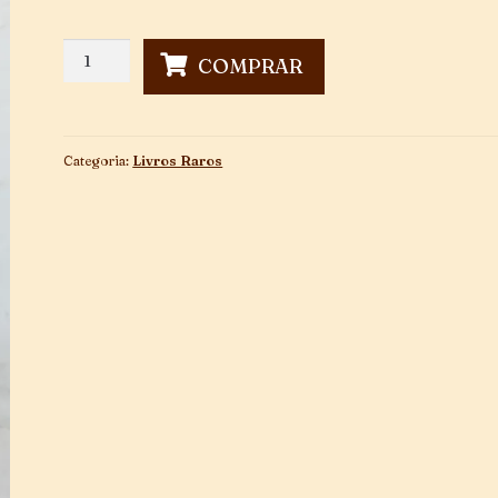
Solombra
COMPRAR
-
1ª
Edição
quantidade
Categoria:
Livros Raros