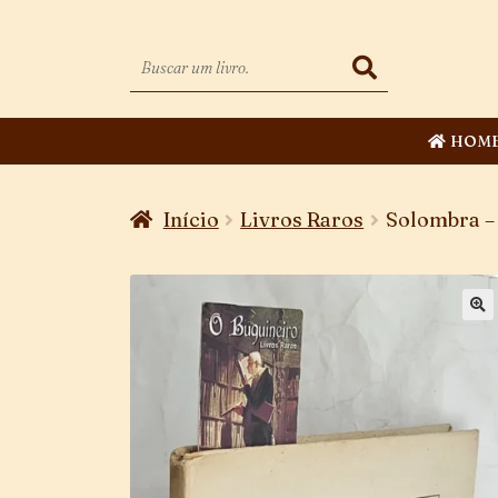
HOM
Início
Livros Raros
Solombra – 
🔍