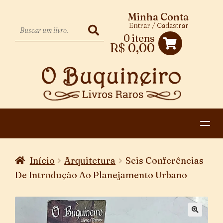
Minha Conta
Entrar / Cadastrar
0 itens
R$
0,00
HOME
Início
Arquitetura
Seis Conferências
EXPANDIR
CATEGORIAS
De Introdução Ao Planejamento Urbano
MENU
PAGAMENTO E ENTREGA
DESCENDENTE
CONTATO