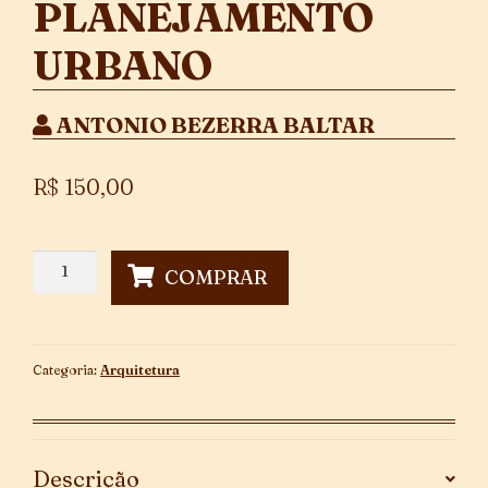
PLANEJAMENTO
URBANO
ANTONIO BEZERRA BALTAR
R$
150,00
Seis
COMPRAR
Conferências
De
Introdução
Ao
Categoria:
Arquitetura
Planejamento
Urbano
quantidade
Descrição