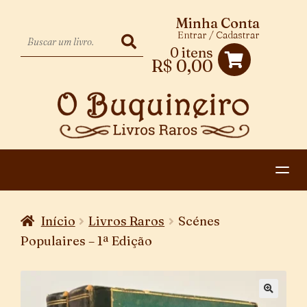
Minha Conta
Entrar / Cadastrar
0 itens
R$
0,00
HOME
Início
Livros Raros
Scénes
EXPANDIR
CATEGORIAS
Populaires – 1ª Edição
MENU
PAGAMENTO E ENTREGA
DESCENDENTE
CONTATO