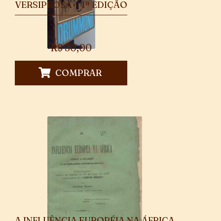
VERSIPROSA ~ 1ª EDIÇÃO
R$
50,00
COMPRAR
A INFLUÊNCIA EUROPÉIA NA ÁFRICA