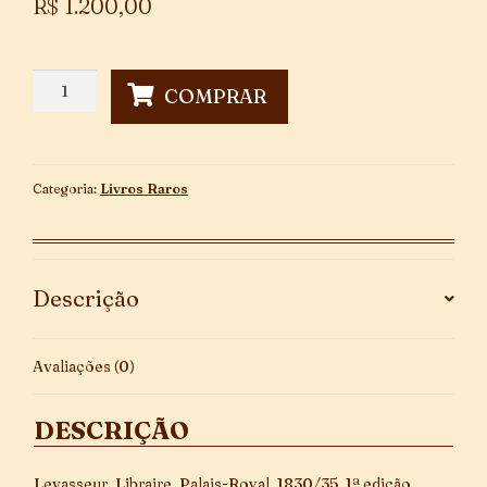
R$
1.200,00
Scénes
COMPRAR
Populaires
-
1ª
Edição
Categoria:
Livros Raros
quantidade
Descrição
Avaliações (0)
DESCRIÇÃO
Levasseur, Libraire, Palais-Royal, 1830/35, 1ª edição.