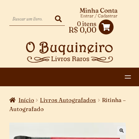
Minha Conta
Entrar / Cadastrar
0 itens
R$
0,00
HOME
Início
Livros Autografados
Ritinha –
EXPANDIR
CATEGORIAS
Autografado
MENU
PAGAMENTO E ENTREGA
DESCENDENTE
CONTATO