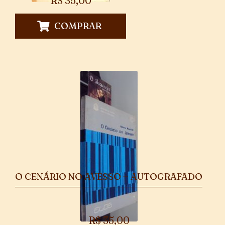
R$
35,00
COMPRAR
O CENÁRIO NO AVESSO ~ AUTOGRAFADO
R$
35,00