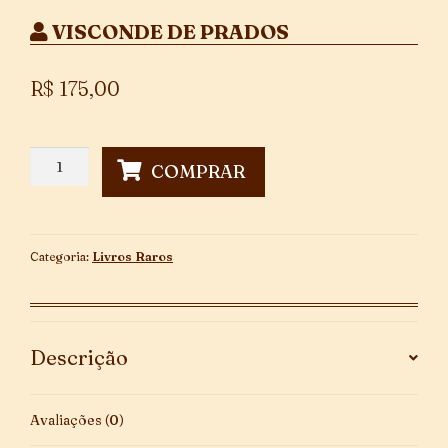
VISCONDE DE PRADOS
R$
175,00
Regulamento
COMPRAR
Para
a
Conservação
das
Categoria:
Livros Raros
Estradas
da
Província
do
Descrição
Rio
de
Janeiro
Avaliações (0)
quantidade