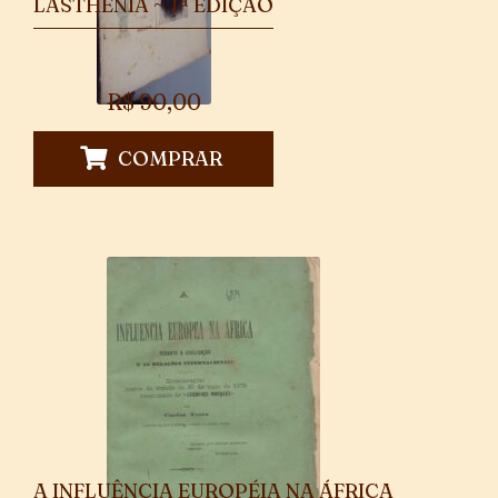
LASTHENIA ~ 1ª EDIÇÃO
R$
90,00
COMPRAR
A INFLUÊNCIA EUROPÉIA NA ÁFRICA