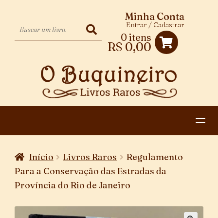
Minha Conta
Entrar / Cadastrar
0 itens
R$
0,00
HOME
Início
Livros Raros
Regulamento
EXPANDIR
CATEGORIAS
Para a Conservação das Estradas da
MENU
Província do Rio de Janeiro
PAGAMENTO E ENTREGA
DESCENDENTE
CONTATO