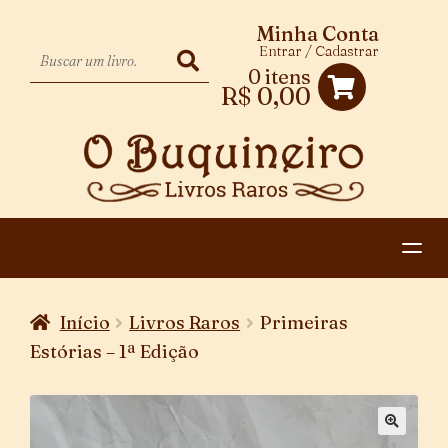
Minha Conta
Entrar / Cadastrar
0 itens
R$
0,00
HOME
Início
Livros Raros
Primeiras
EXPANDIR
CATEGORIAS
Estórias – 1ª Edição
MENU
PAGAMENTO E ENTREGA
DESCENDENTE
CONTATO