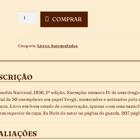
Poetas
COMPRAR
de
França
-
Exemplar
Categoria:
Livros Autografados
Especial
quantidade
SCRIÇÃO
nhia Nacional, 1936, 1ª edição. Exemplar número IV de uma tirag
ial de 50 exemplares em papel Vergé, numerados e assinados pelo a
ura. Livro em bom estado de conservação, apenas com uma manch
m superior da capa. Ex libris do autor na página de guarda. 207 pági
ALIAÇÕES