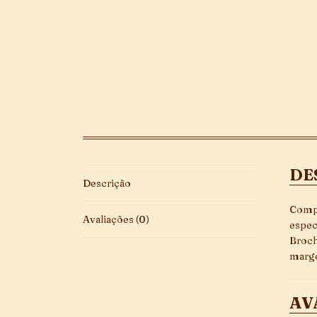
DE
Descrição
Compa
Avaliações (0)
espec
Broch
marge
AV