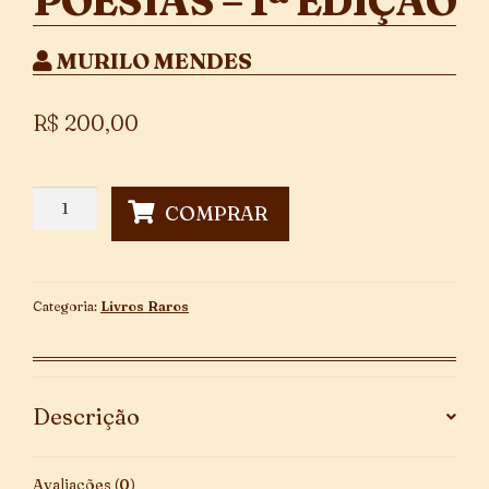
POESIAS – 1ª EDIÇÃO
MURILO MENDES
R$
200,00
Poesias
COMPRAR
-
1ª
Edição
quantidade
Categoria:
Livros Raros
Descrição
Avaliações (0)