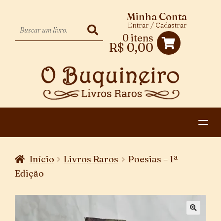
Minha Conta
Entrar / Cadastrar
0 itens
R$
0,00
HOME
Início
Livros Raros
Poesias – 1ª
EXPANDIR
CATEGORIAS
Edição
MENU
PAGAMENTO E ENTREGA
DESCENDENTE
CONTATO