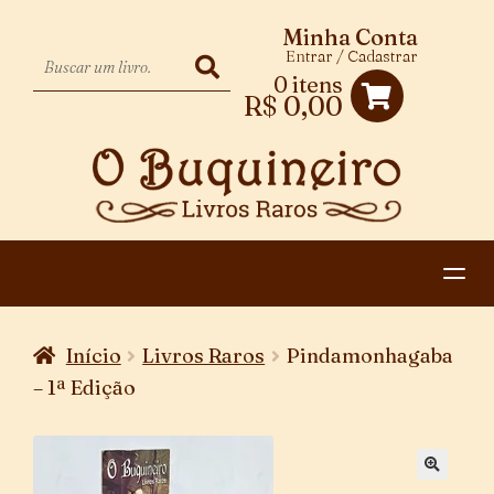
Minha Conta
Entrar / Cadastrar
0 itens
R$
0,00
HOME
Início
Livros Raros
Pindamonhagaba
EXPANDIR
CATEGORIAS
– 1ª Edição
MENU
PAGAMENTO E ENTREGA
DESCENDENTE
CONTATO