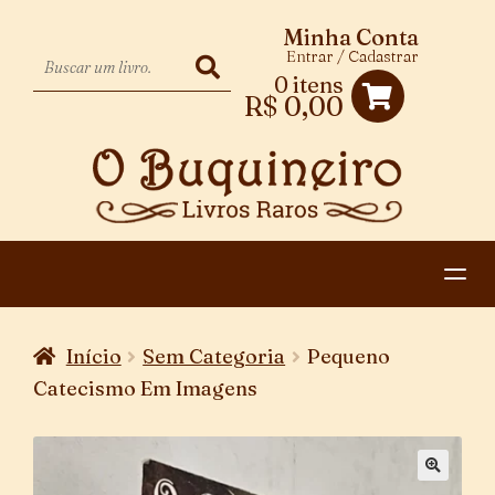
Minha Conta
Entrar / Cadastrar
0 itens
R$
0,00
HOME
Início
Sem Categoria
Pequeno
EXPANDIR
CATEGORIAS
Catecismo Em Imagens
MENU
PAGAMENTO E ENTREGA
DESCENDENTE
CONTATO