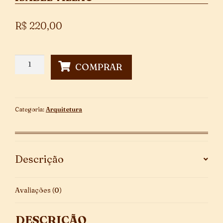
R$
220,00
Paulo
COMPRAR
Mendes
da
Rocha
quantidade
Categoria:
Arquitetura
Descrição
Avaliações (0)
DESCRIÇÃO