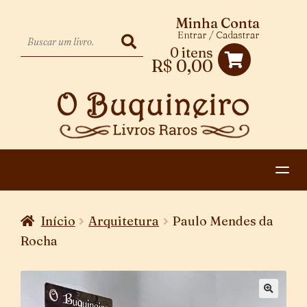
Minha Conta
Entrar / Cadastrar
0 itens
R$
0,00
HOME
Início
Arquitetura
Paulo Mendes da
EXPANDIR
CATEGORIAS
Rocha
MENU
PAGAMENTO E ENTREGA
DESCENDENTE
CONTATO