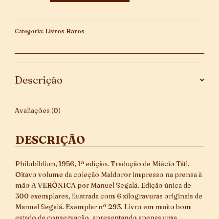
De
Maldoror
-
Categoria:
Livros Raros
Coleção
Maldoror
quantidade
Descrição
Avaliações (0)
DESCRIÇÃO
Philobiblion, 1956, 1ª edição. Tradução de Miécio Táti.
Oitavo volume da coleção Maldoror impresso na prensa à
mão A VERÔNICA por Manuel Segalá. Edição única de
300 exemplares, ilustrada com 6 xilogravuras originais de
Manuel Segalá. Exemplar nº 293. Livro em muito bom
estado de conservação, apresentando apenas uma