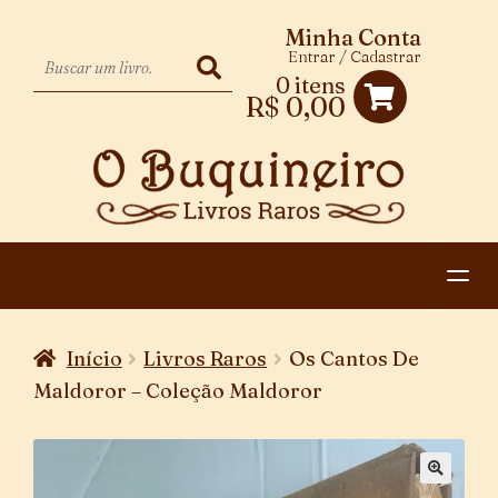
Minha Conta
Entrar / Cadastrar
0 itens
R$
0,00
HOME
Início
Livros Raros
Os Cantos De
EXPANDIR
CATEGORIAS
Maldoror – Coleção Maldoror
MENU
PAGAMENTO E ENTREGA
DESCENDENTE
CONTATO