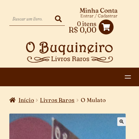
Minha Conta
Entrar / Cadastrar
0 itens
R$
0,00
HOME
Início
Livros Raros
O Mulato
EXPANDIR
CATEGORIAS
MENU
PAGAMENTO E ENTREGA
DESCENDENTE
CONTATO