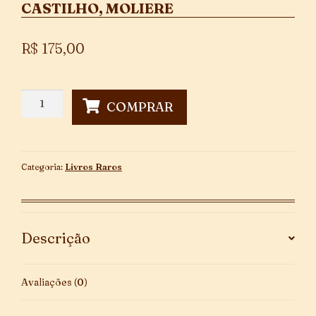
CASTILHO, MOLIERE
R$
175,00
O
COMPRAR
Médico
à
Força
quantidade
Categoria:
Livros Raros
Descrição
Avaliações (0)