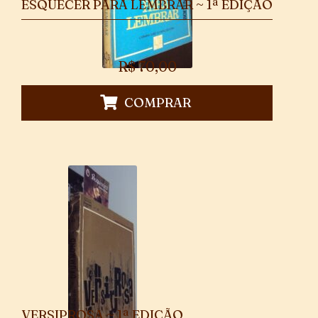
ESQUECER PARA LEMBRAR ~ 1ª EDIÇÃO
R$
70,00
COMPRAR
VERSIPROSA ~ 1ª EDIÇÃO