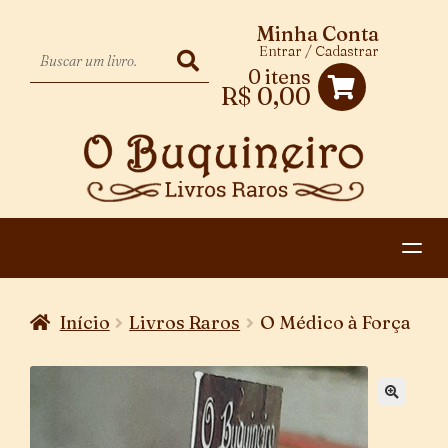
Minha Conta
Entrar / Cadastrar
0 itens
R$
0,00
HOME
Início
Livros Raros
O Médico à Força
EXPANDIR
CATEGORIAS
MENU
PAGAMENTO E ENTREGA
DESCENDENTE
CONTATO