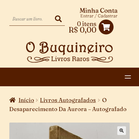
Minha Conta
Entrar / Cadastrar
0 itens
R$
0,00
HOME
Início
Livros Autografados
O
EXPANDIR
CATEGORIAS
Desaparecimento Da Aurora – Autografado
MENU
PAGAMENTO E ENTREGA
DESCENDENTE
CONTATO