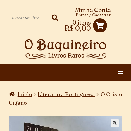
Minha Conta
Entrar / Cadastrar
0 itens
R$
0,00
HOME
Início
Literatura Portuguesa
O Cristo
EXPANDIR
CATEGORIAS
Cigano
MENU
PAGAMENTO E ENTREGA
DESCENDENTE
CONTATO