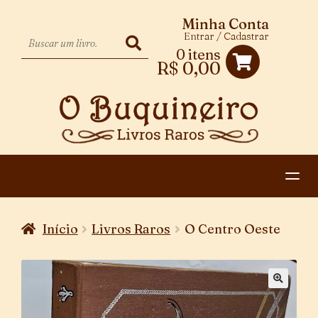
Minha Conta
Entrar / Cadastrar
0 itens
R$
0,00
HOME
Início
Livros Raros
O Centro Oeste
EXPANDIR
CATEGORIAS
MENU
PAGAMENTO E ENTREGA
DESCENDENTE
CONTATO