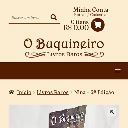
Minha Conta
Entrar / Cadastrar
0 itens
R$
0,00
HOME
Início
Livros Raros
Nina – 2ª Edição
EXPANDIR
CATEGORIAS
MENU
PAGAMENTO E ENTREGA
DESCENDENTE
CONTATO