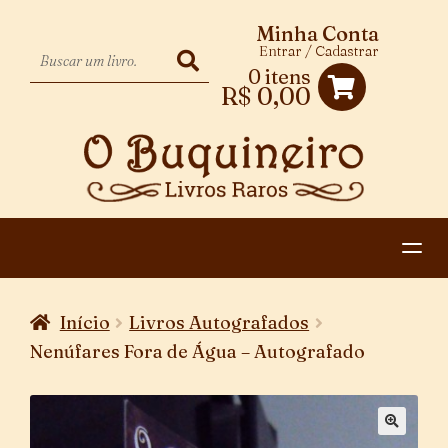
Minha Conta
Entrar / Cadastrar
0 itens
R$
0,00
HOME
Início
Livros Autografados
EXPANDIR
CATEGORIAS
Nenúfares Fora de Água – Autografado
MENU
PAGAMENTO E ENTREGA
DESCENDENTE
CONTATO