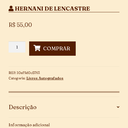
HERNANI DE LENCASTRE
R$
55,00
Nenúfares
COMPRAR
Fora
de
Água
-
REF:
10af5d0c8763
Autografado
Categoria:
Livros Autografados
quantidade
Descrição
Informação adicional