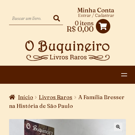
Minha Conta
Entrar / Cadastrar
0 itens
R$
0,00
HOME
Início
Livros Raros
A Família Bresser
EXPANDIR
CATEGORIAS
na História de São Paulo
MENU
PAGAMENTO E ENTREGA
DESCENDENTE
CONTATO