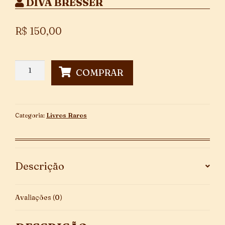
DIVA BRESSER
R$
150,00
A
COMPRAR
Família
Bresser
na
História
Categoria:
Livros Raros
de
São
Paulo
quantidade
Descrição
Avaliações (0)