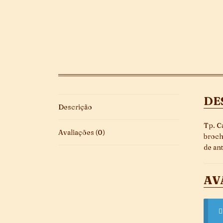
DE
Descrição
Tp. C
Avaliações (0)
broch
de an
AV