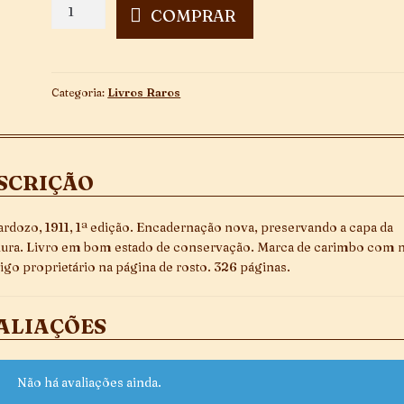
Na
COMPRAR
Brecha
quantidade
Categoria:
Livros Raros
SCRIÇÃO
ardozo, 1911, 1ª edição. Encadernação nova, preservando a capa da
ura. Livro em bom estado de conservação. Marca de carimbo com
tigo proprietário na página de rosto. 326 páginas.
ALIAÇÕES
Não há avaliações ainda.