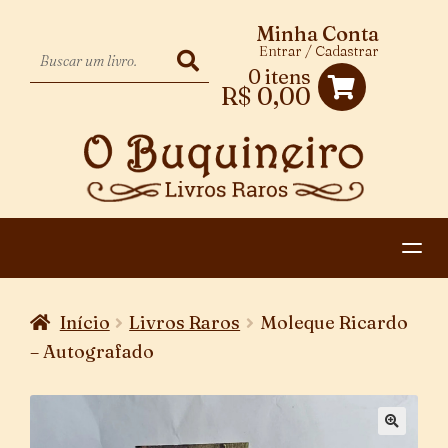
Minha Conta
Entrar / Cadastrar
0 itens
R$
0,00
HOME
Início
Livros Raros
Moleque Ricardo
EXPANDIR
CATEGORIAS
– Autografado
MENU
PAGAMENTO E ENTREGA
DESCENDENTE
CONTATO