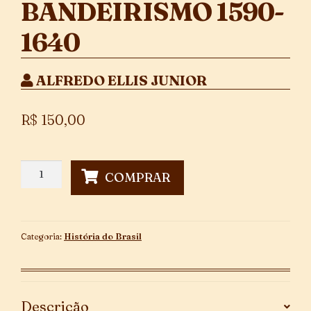
BANDEIRISMO 1590-
1640
ALFREDO ELLIS JUNIOR
R$
150,00
Meio
COMPRAR
Século
De
Bandeirismo
1590-
Categoria:
História do Brasil
1640
quantidade
Descrição