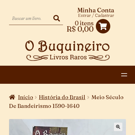
Minha Conta
Entrar / Cadastrar
0 itens
R$
0,00
HOME
Início
História do Brasil
Meio Século
EXPANDIR
CATEGORIAS
De Bandeirismo 1590-1640
MENU
PAGAMENTO E ENTREGA
DESCENDENTE
CONTATO