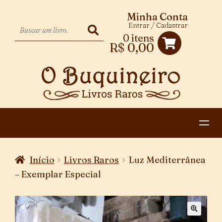
Minha Conta
Entrar / Cadastrar
0 itens
R$
0,00
HOME
Início
Livros Raros
Luz Mediterrânea
EXPANDIR
CATEGORIAS
– Exemplar Especial
MENU
PAGAMENTO E ENTREGA
DESCENDENTE
CONTATO