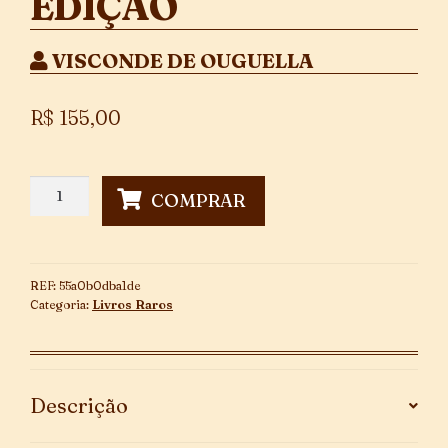
EDIÇÃO
VISCONDE DE OUGUELLA
R$
155,00
A
COMPRAR
Luta
Social
~
1ª
REF:
55a0b0dba1de
Edição
Categoria:
Livros Raros
quantidade
Descrição