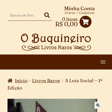
Minha Conta
Entrar / Cadastrar
0 itens
R$
0,00
HOME
Início
Livros Raros
A Luta Social ~ 1ª
EXPANDIR
CATEGORIAS
Edição
MENU
PAGAMENTO E ENTREGA
DESCENDENTE
CONTATO