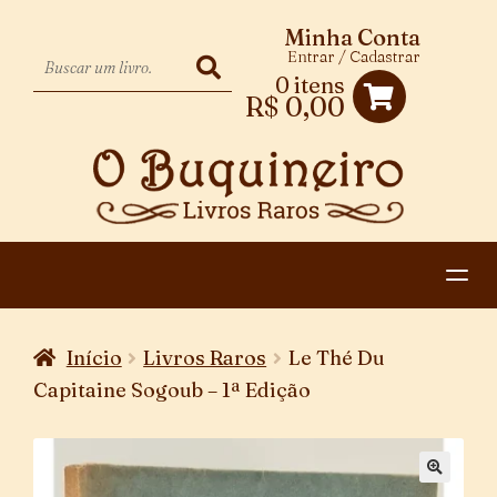
Minha Conta
Entrar / Cadastrar
0 itens
R$
0,00
HOME
Início
Livros Raros
Le Thé Du
EXPANDIR
CATEGORIAS
Capitaine Sogoub – 1ª Edição
MENU
PAGAMENTO E ENTREGA
DESCENDENTE
CONTATO