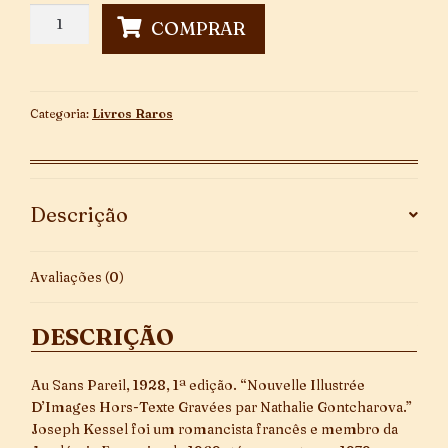
Le
COMPRAR
Thé
Du
Capitaine
Sogoub
Categoria:
Livros Raros
-
1ª
Edição
quantidade
Descrição
Avaliações (0)
DESCRIÇÃO
Au Sans Pareil, 1928, 1ª edição. “Nouvelle Illustrée
D’Images Hors-Texte Gravées par Nathalie Gontcharova.”
Joseph Kessel foi um romancista francês e membro da