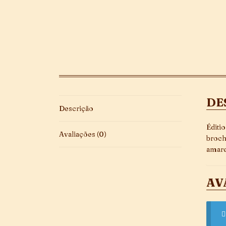
DE
Descrição
Éditi
Avaliações (0)
broch
amare
AV