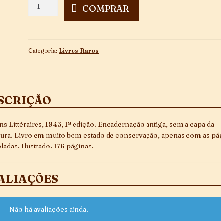
La
COMPRAR
Cité
des
Épaves
quantidade
Categoria:
Livros Raros
SCRIÇÃO
ons Littéraires, 1943, 1ª edição. Encadernação antiga, sem a capa da
ura. Livro em muito bom estado de conservação, apenas com as pá
ladas. Ilustrado. 176 páginas.
ALIAÇÕES
Não há avaliações ainda.