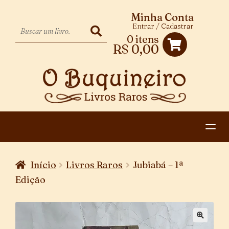
Minha Conta
Entrar / Cadastrar
0 itens
R$
0,00
HOME
Início
Livros Raros
Jubiabá – 1ª
EXPANDIR
CATEGORIAS
Edição
MENU
PAGAMENTO E ENTREGA
DESCENDENTE
CONTATO