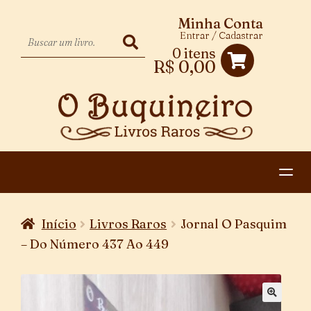
Minha Conta
Entrar / Cadastrar
0 itens
R$
0,00
HOME
Início
Livros Raros
Jornal O Pasquim
EXPANDIR
CATEGORIAS
– Do Número 437 Ao 449
MENU
PAGAMENTO E ENTREGA
DESCENDENTE
CONTATO