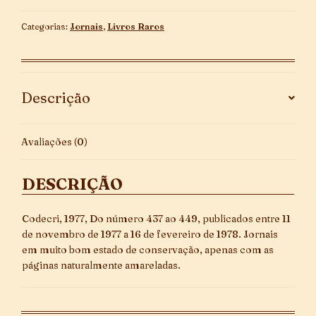
-
Do
Categorias:
Jornais
,
Livros Raros
Número
437
Ao
449
Descrição
quantidade
Avaliações (0)
DESCRIÇÃO
Codecri, 1977, Do número 437 ao 449, publicados entre 11
de novembro de 1977 a 16 de fevereiro de 1978. Jornais
em muito bom estado de conservação, apenas com as
páginas naturalmente amareladas.