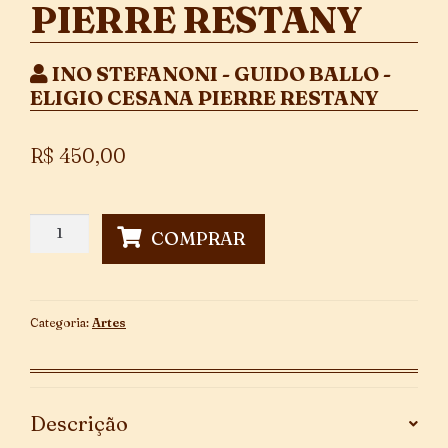
PIERRE RESTANY
INO STEFANONI - GUIDO BALLO -
ELIGIO CESANA PIERRE RESTANY
R$
450,00
ino
COMPRAR
Stefanoni
-
Guido
Ballo
Categoria:
Artes
-
Eligio
Cesana
Pierre
Descrição
Restany
quantidade