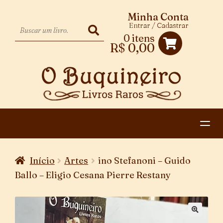
Minha Conta
Entrar / Cadastrar
0 itens
R$
0,00
HOME
Início
Artes
ino Stefanoni – Guido
EXPANDIR
CATEGORIAS
Ballo – Eligio Cesana Pierre Restany
MENU
PAGAMENTO E ENTREGA
DESCENDENTE
CONTATO