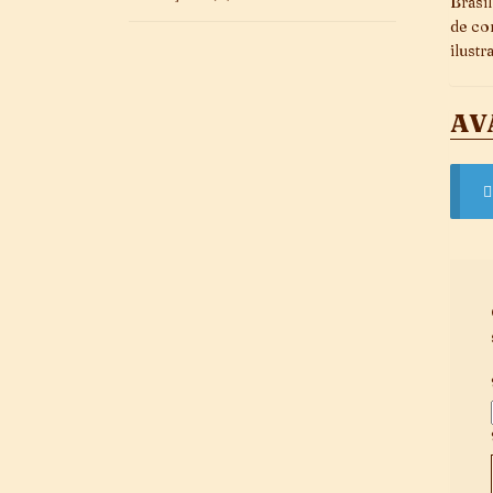
Brasi
de co
ilustr
AV