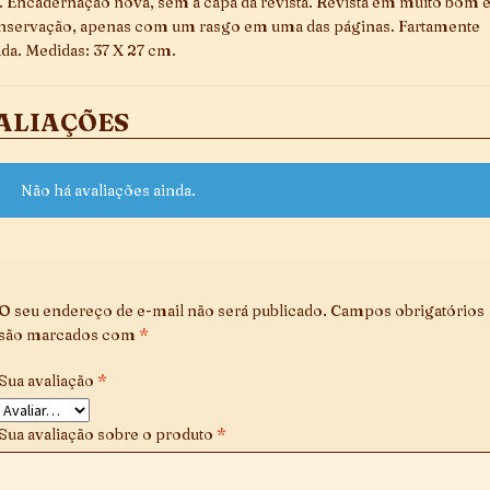
l. Encadernação nova, sem a capa da revista. Revista em muito bom 
nservação, apenas com um rasgo em uma das páginas. Fartamente
ada. Medidas: 37 X 27 cm.
ALIAÇÕES
Não há avaliações ainda.
O seu endereço de e-mail não será publicado.
Campos obrigatórios
são marcados com
*
Sua avaliação
*
Sua avaliação sobre o produto
*