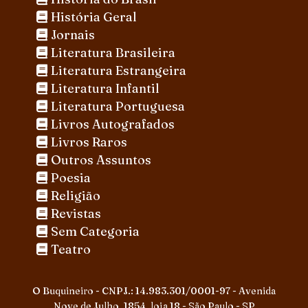
História Geral
Jornais
Literatura Brasileira
Literatura Estrangeira
Literatura Infantil
Literatura Portuguesa
Livros Autografados
Livros Raros
Outros Assuntos
Poesia
Religião
Revistas
Sem Categoria
Teatro
O Buquineiro - CNPJ.: 14.983.301/0001-97 - Avenida
Nove de Julho, 1854, loja 18 - São Paulo - SP