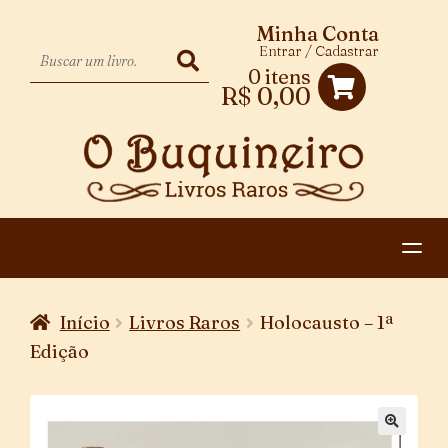
Minha Conta
Entrar / Cadastrar
0 itens
R$
0,00
HOME
Início
Livros Raros
Holocausto – 1ª
EXPANDIR
CATEGORIAS
Edição
MENU
PAGAMENTO E ENTREGA
DESCENDENTE
CONTATO