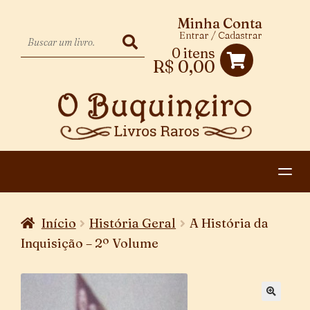
Minha Conta
Entrar / Cadastrar
0 itens
R$
0,00
HOME
Início
História Geral
A História da
EXPANDIR
CATEGORIAS
Inquisição – 2º Volume
MENU
PAGAMENTO E ENTREGA
DESCENDENTE
CONTATO