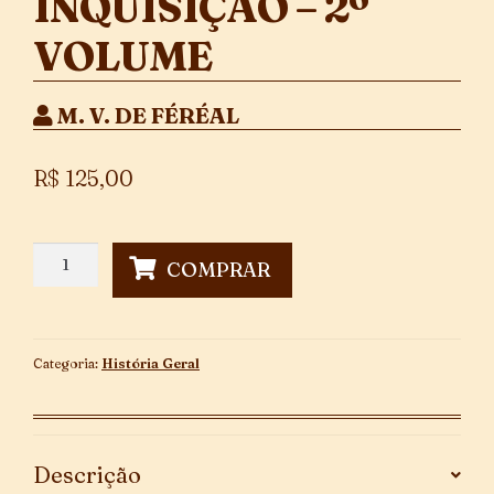
INQUISIÇÃO – 2º
VOLUME
M. V. DE FÉRÉAL
R$
125,00
A
COMPRAR
História
da
Inquisição
-
Categoria:
História Geral
2º
Volume
quantidade
Descrição